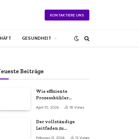
KONTAKTIERE UNS
HÄFT
GESUNDHEIT
eueste Beiträge
Wie effiziente
Prozesskühler
Beratung Ihre
April 10, 2026
18
Views
Produktionsabläufe
effizienter macht
Der vollständige
Leitfaden zu
unverzichtbaren
February 12, 2026
12
Views