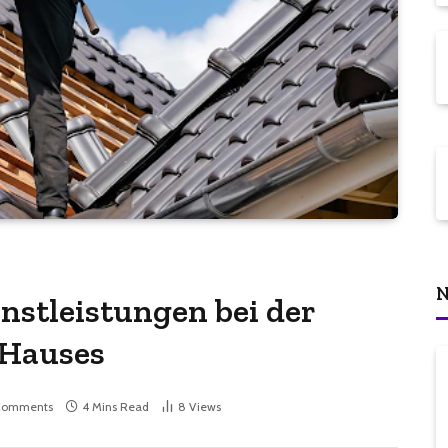
N
nstleistungen bei der
 Hauses
Comments
4 Mins Read
8
Views