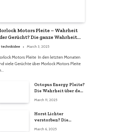
orlock Motors Pleite – Wahrheit
der Gerücht? Die ganze Wahrheit
ber das Unternehmen
y
technikidee
March 3, 2025
orlock Motors Pleite In den letzten Monaten
ind viele Gerüchte über Morlock Motors Pleite
m…
Octopus Energy Pleite?
Die Wahrheit über den
Energieversorger
March 11, 2025
Horst Lichter
verstorben? Die
Wahrheit hinter den
March 6, 2025