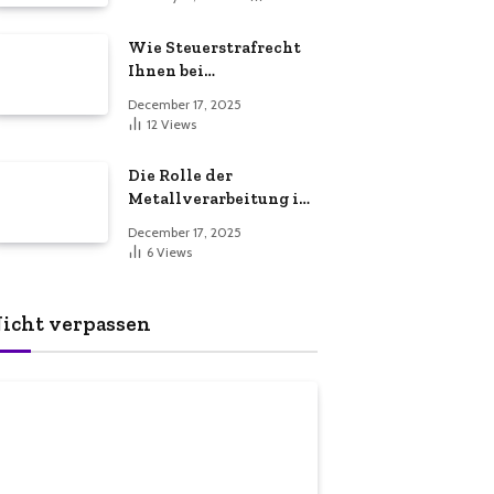
Dienstleistungen für
eine sichere und
Wie Steuerstrafrecht
effiziente
Ihnen bei
Gewerbeimmobilie
Steuerproblemen
December 17, 2025
helfen kann
12
Views
Die Rolle der
Metallverarbeitung in
der
December 17, 2025
Fertigungsindustrie
6
Views
icht verpassen