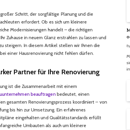
großer Schritt, der sorgfältige Planung und die
chleuten erfordert. Ob es sich um kleinere
M
iche Modernisierungen handelt – die richtigen
o
 Ihr Zuhause in neuem Glanz erstrahlen zu lassen und
ü
zu steigern. In diesem Artikel stellen wir Ihnen die
B
 bei einer Hausrenovierung nicht fehlen dürfen.
M
s
i
ker Partner für Ihre Renovierung
rung ist die Zusammenarbeit mit einem
uunternehmen beauftragen
bedeutet, einen
 den gesamten Renovierungsprozess koordiniert – von
fung bis hin zur Umsetzung. Ein erfahrenes
tpläne eingehalten und Qualitätsstandards erfüllt
fangreiche Umbauten als auch um kleinere