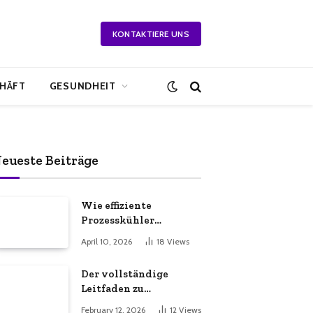
KONTAKTIERE UNS
HÄFT
GESUNDHEIT
eueste Beiträge
Wie effiziente
Prozesskühler
Beratung Ihre
April 10, 2026
18
Views
Produktionsabläufe
effizienter macht
Der vollständige
Leitfaden zu
unverzichtbaren
February 12, 2026
12
Views