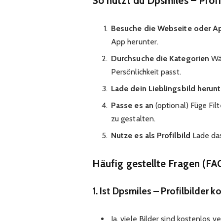
So nutzt du Dpsmiles – Profil
Besuche die Webseite oder A
App herunter.
Durchsuche die Kategorien
Wäh
Persönlichkeit passt.
Lade dein Lieblingsbild herunt
Passe es an
(optional) Füge Fil
zu gestalten.
Nutze es als Profilbild
Lade das
Häufig gestellte Fragen (FA
1. Ist Dpsmiles – Profilbilder k
Ja, viele Bilder sind kostenlos 