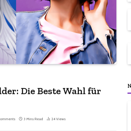
N
lder: Die Beste Wahl für
Comments
3 Mins Read
24
Views