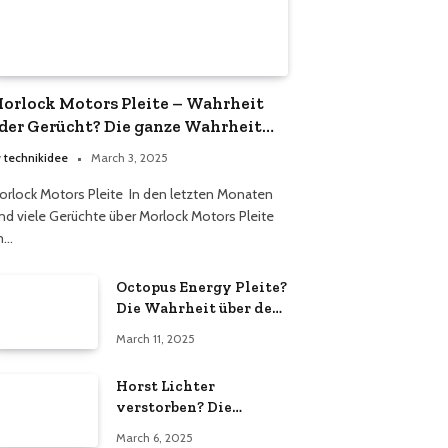
orlock Motors Pleite – Wahrheit
der Gerücht? Die ganze Wahrheit
ber das Unternehmen
y
technikidee
March 3, 2025
orlock Motors Pleite In den letzten Monaten
ind viele Gerüchte über Morlock Motors Pleite
m…
Octopus Energy Pleite?
Die Wahrheit über den
Energieversorger
March 11, 2025
Horst Lichter
verstorben? Die
Wahrheit hinter den
March 6, 2025