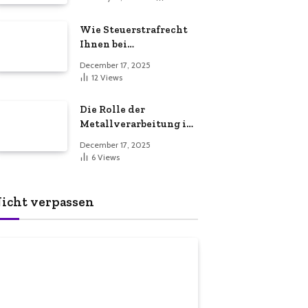
Dienstleistungen für
eine sichere und
Wie Steuerstrafrecht
effiziente
Ihnen bei
Gewerbeimmobilie
Steuerproblemen
December 17, 2025
helfen kann
12
Views
Die Rolle der
Metallverarbeitung in
der
December 17, 2025
Fertigungsindustrie
6
Views
icht verpassen