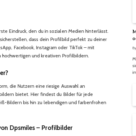
M
rste Eindruck, den du in sozialen Medien hinterlässt.
o
sicherstellen, dass dein Profilbild perfekt zu deiner
ü
atsApp, Facebook, Instagram oder TikTok – mit
B
 hochwertigen und kreativen Profilbildern.
M
s
der?
i
form, die Nutzern eine riesige Auswahl an
ildern bietet. Hier findest du Bilder für jede
iß-Bildern bis hin zu lebendigen und farbenfrohen
on Dpsmiles – Profilbilder