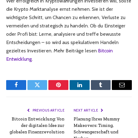
Wer erfolgreich in Kryptowährungen investieren will, sollte
die Krypto Marktanalyse ernst nehmen. Sie ist der
wichtigste Schritt, um Chancen zu erkennen, Verluste zu
vermeiden und strategisch zu handeln. Ob du Einsteiger
oder Profi bist: Lerne, analysiere und treffe bewusste
Entscheidungen – so wird aus spekulativem Handeln
gezieltes Investieren. Mehr Beiträge lesen
Bitcoin
Entwicklung
.
Facebook
Twitter
Pinterest
LinkedIn
Tumblr
Email
PREVIOUS ARTICLE
NEXT ARTICLE
Bitcoin Entwicklung: Von
Planung Ihres Mummy
der digitalen Idee zur
Makeovers: Timing,
globalen Finanzrevolution
Schwangerschaft und