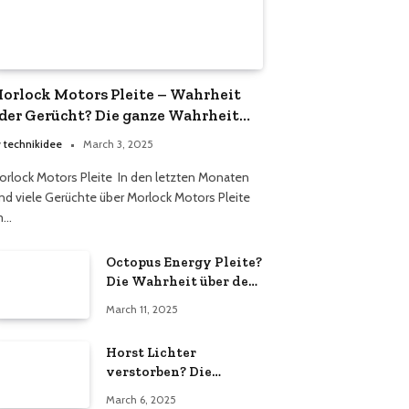
orlock Motors Pleite – Wahrheit
der Gerücht? Die ganze Wahrheit
ber das Unternehmen
y
technikidee
March 3, 2025
orlock Motors Pleite In den letzten Monaten
ind viele Gerüchte über Morlock Motors Pleite
m…
Octopus Energy Pleite?
Die Wahrheit über den
Energieversorger
March 11, 2025
Horst Lichter
verstorben? Die
Wahrheit hinter den
March 6, 2025