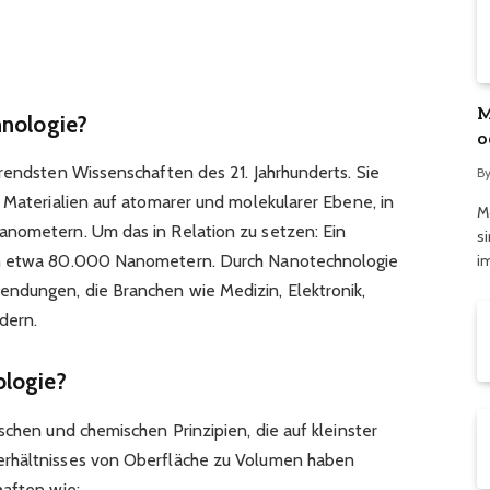
M
hnologie?
o
ü
erendsten Wissenschaften des 21. Jahrhunderts. Sie
B
n Materialien auf atomarer und molekularer Ebene, in
M
anometern. Um das in Relation zu setzen: Ein
s
i
on etwa 80.000 Nanometern. Durch Nanotechnologie
ndungen, die Branchen wie Medizin, Elektronik,
dern.
ologie?
schen und chemischen Prinzipien, die auf kleinster
erhältnisses von Oberfläche zu Volumen haben
haften wie: