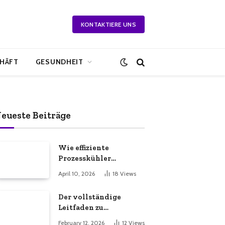
KONTAKTIERE UNS
HÄFT
GESUNDHEIT
eueste Beiträge
Wie effiziente
Prozesskühler
Beratung Ihre
April 10, 2026
18
Views
Produktionsabläufe
effizienter macht
Der vollständige
Leitfaden zu
unverzichtbaren
February 12, 2026
12
Views