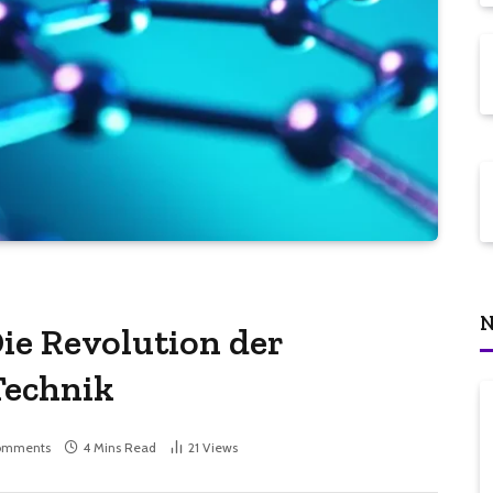
N
ie Revolution der
Technik
omments
4 Mins Read
21
Views