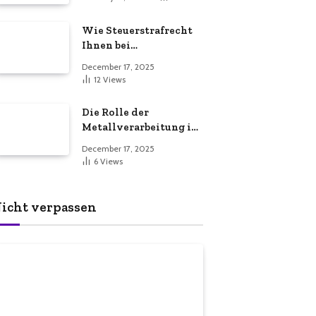
Dienstleistungen für
eine sichere und
Wie Steuerstrafrecht
effiziente
Ihnen bei
Gewerbeimmobilie
Steuerproblemen
December 17, 2025
helfen kann
12
Views
Die Rolle der
Metallverarbeitung in
der
December 17, 2025
Fertigungsindustrie
6
Views
icht verpassen