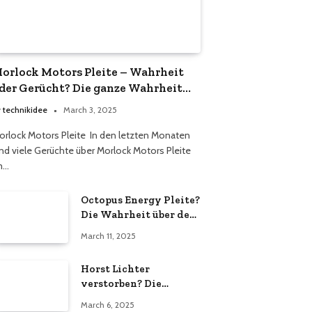
orlock Motors Pleite – Wahrheit
der Gerücht? Die ganze Wahrheit
ber das Unternehmen
y
technikidee
March 3, 2025
orlock Motors Pleite In den letzten Monaten
ind viele Gerüchte über Morlock Motors Pleite
m…
Octopus Energy Pleite?
Die Wahrheit über den
Energieversorger
March 11, 2025
Horst Lichter
verstorben? Die
Wahrheit hinter den
March 6, 2025