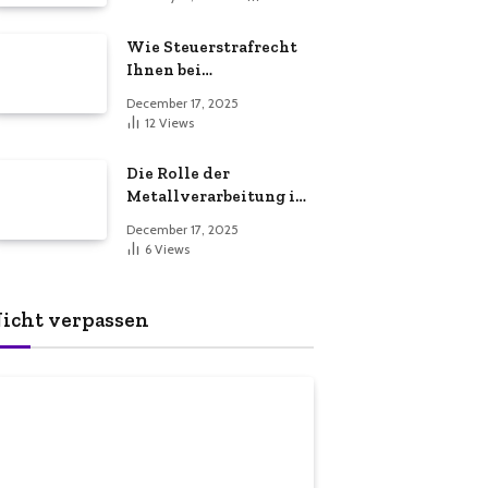
Dienstleistungen für
eine sichere und
Wie Steuerstrafrecht
effiziente
Ihnen bei
Gewerbeimmobilie
Steuerproblemen
December 17, 2025
helfen kann
12
Views
Die Rolle der
Metallverarbeitung in
der
December 17, 2025
Fertigungsindustrie
6
Views
icht verpassen