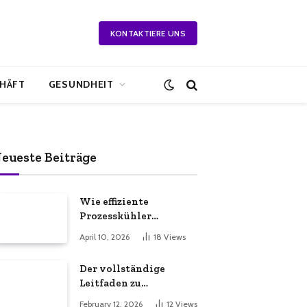
KONTAKTIERE UNS
HÄFT
GESUNDHEIT
eueste Beiträge
Wie effiziente
Prozesskühler
Beratung Ihre
April 10, 2026
18
Views
Produktionsabläufe
effizienter macht
Der vollständige
Leitfaden zu
unverzichtbaren
February 12, 2026
12
Views