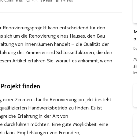
No Comments
4 Mins Read
1
Views
Ihr Renovierungsprojekt kann entscheidend für den
M
 es sich um die Renovierung eines Hauses, den Bau
o
taltung von Innenräumen handelt – die Qualität der
ü
B
Erfahrung der Zimmerei sind Schlüsselfaktoren, die den
M
esem Artikel erfahren Sie, worauf es ankommt, wenn
s
i
 Projekt finden
g einer Zimmerei für Ihr Renovierungsprojekt besteht
ualifizierten Handwerksbetrieb zu finden. Es ist
greiche Erfahrung in der Art von
ie durchführen möchten. Eine gute Möglichkeit, eine
ht darin, Empfehlungen von Freunden,